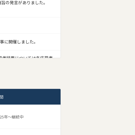
趣旨の発言がありました。
無事に開催しました。
選考結果については各応募者
しました。また，ゼミ選考の
ださい。
間
」を開催しました。
025年〜継続中
。事前予約は不要ですので、
み・４限／12月５日（金）