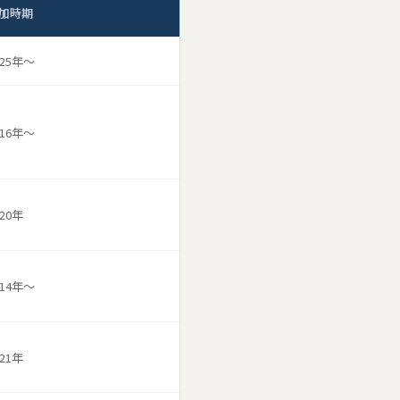
加時期
年度は二次募集を行います。
025年〜
ページ
で公開しました。
016年〜
020年
014年〜
ページで公開しました。
021年
ページで公開しました。