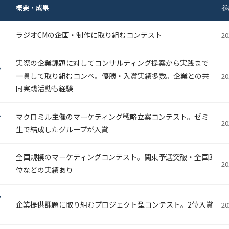
概要・成果
参
生選考に関する情報】一次募集の選考結果を応募者にお送りしました。今
情報を
ゼミ選考ページ
で公開しました。
ラジオCMの企画・制作に取り組むコンテスト
2
生選考に関する情報】入ゼミ・ゼミ選考についての面接の情報を
ゼミ選考
実際の企業課題に対してコンサルティング提案から実践まで
ン
一貫して取り組むコンペ。優勝・入賞実績多数。企業との共
2
賞論文にて、本ゼミ17期生の論文が入賞しました。
同実践活動も経験
EI」2023年12・1月号で
諸上ゼミが取り上げられました。
ン
マクロミル主催のマーケティング戦略立案コンテスト。ゼミ
2
生で結成したグループが入賞
本経営システム学会にて、本ゼミ16期生が学会発表を行いました。
コ
全国規模のマーケティングコンテスト。関東予選突破・全国3
2
生選考に関する情報】入ゼミ・ゼミ選考についての面接の情報をゼミ選考
位などの実績あり
賞論文にて、本ゼミ15期生の論文が入賞しました。
ク
企業提供課題に取り組むプロジェクト型コンテスト。2位入賞
2
生選考に関する情報】入ゼミ・ゼミ選考についての面接の情報をゼミ選考