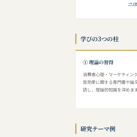
2019年4月4日
→ 
法政大学懸
2019年2月18日
法政大学懸
2018年2月15日
学びの3つの柱
諸上ゼミ1
2016年11月26日
① 理論の習得
第6回全国
2016年1月21日
消費者心理・マーケティン
告効果に関する専門書や論
第5回全国
2015年11月29日
読し、理論的知識を深めま
サブゼ
2015年6月22日・24日
先日の「LUM
2015年5月8日
研究テーマ例
法政大学懸
2015年2月18日