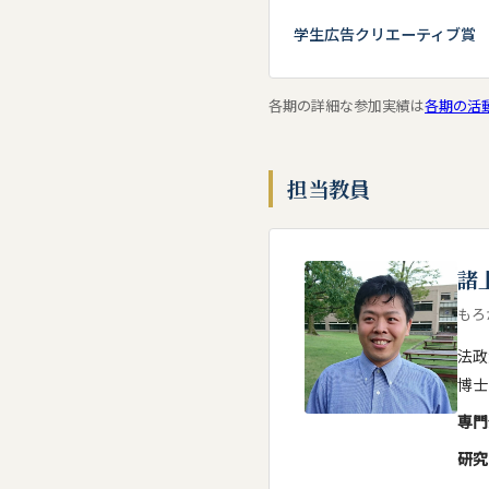
学生広告クリエーティブ賞
法政大学懸
2022年1月30日
各期の詳細な参加実績は
各期の活
マイナビ課
2021年12月23日
【第15期
2021年3月2日
担当教員
法政大学懸
2021年2月1日
諸
【第14期
2020年3月30日
す。応募を
もろ
法政
【第14期
2020年2月20日
博士
専門
法政大学懸
2020年2月16日
研究
【第13期