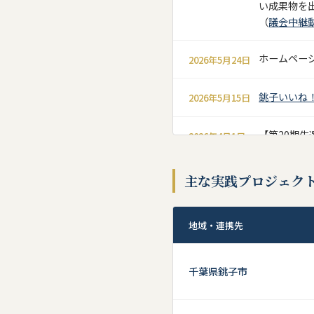
い成果物を
（
議会中継
ホームペー
2026年5月24日
銚子いいね
2026年5月15日
【第20期
2026年4月1日
にメールに
主な実践プロジェク
【第20期
2026年3月3日
事前課題をH
地域・連携先
銚子いいね
2026年2月13日
千葉県銚子市
【ゼミ紹介
2025年12月1日
参加ご希望の
12月１日（