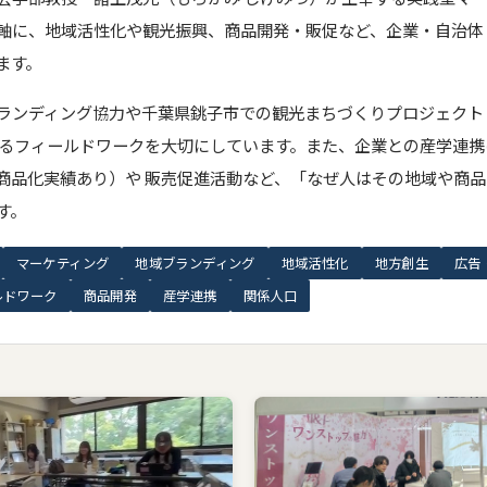
軸に、地域活性化や観光振興、商品開発・販促など、企業・自治体
ます。
ランディング協力や千葉県銚子市での観光まちづくりプロジェクト
わるフィールドワークを大切にしています。また、企業との産学連
商品化実績あり）や 販売促進活動など、「なぜ人はその地域や商
す。
マーケティング
地域ブランディング
地域活性化
地方創生
広告
ルドワーク
商品開発
産学連携
関係人口