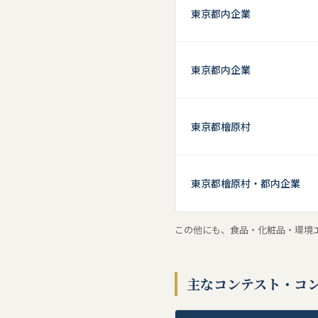
東京都内企業
昼休み～４
銚子いいね
2025年11月28日
東京都内企業
一般社団法
2025年10月31日
東京都檜原村
【一般社団
2025年9月26日
これまで様
ます。
東京都檜原村・都内企業
銚子いいね
2025年9月10日〜11日
ミの2ゼミ
この他にも、食品・化粧品・環境
【第19期
2025年4月1日
ん。
主なコンテスト・コ
【第19期
2025年3月10日