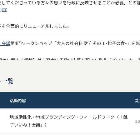
出してくださっている方々の思いを行政に反映させることが必要」との
動画
）
ジを全面的にリニューアルしました。
！会議
第4回ワークショップ「大人の社会科見学 その１-銚子の食-」を
生選考に関する情報】ゼミ選考に多数の応募を頂き有難うございました。
てお知らせしております。なお，今年度２次募集は行いません。
ト一覧
生選考に関する情報】ゼミ選考に関する情報を
ゼミ選考関係ページ
で公開
oppiiのゼミ掲示板内で先行公開しています。ゼミ選択の参考にしてく
活動内容
期
！会議
第3回ワークショップ「銚子の広告をつくろう-銚子の夏の海編-
地域活性化・地域ブランディング・フィールドワーク（「銚
2
ウィークスのお知らせ】以下の日程でゼミ紹介ウィークスを開催します
子いいね！会議」）
方はゼミ室(615教室）まで直接来室ください。
月）昼休み・４限／12月２日（火）昼休み～４限／12月３日（水）昼休