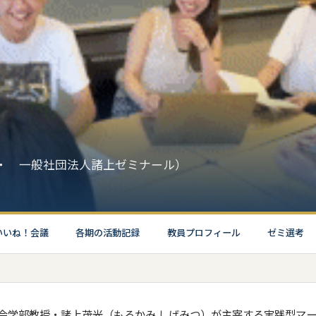
・ 一般社団法人諸上ゼミナール）
いいね！会議
各期の活動記録
教員プロフィール
ゼミ選考
会学部教授・諸上茂光（もろかみ しげみつ）が主宰する実践型マー