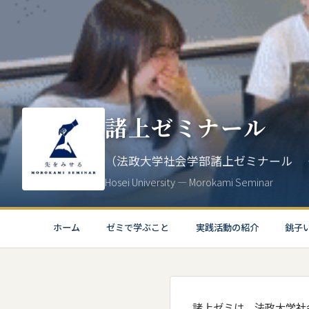
諸上ゼミナール
（法政大学社会学部諸上ゼミナール 
Hosei University — Morokami Seminar
ホーム
ゼミで学ぶこと
実践活動の紹介
銚子
諸上ゼミは、法政大学社