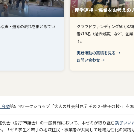
産学連携・協業をお考えの
ルな声・選考の流れをまとめてい
クラウドファンディング507,8
者719名（過去最高）など、企
す。
実践活動の実績を見る →
お問い合わせ →
！会議
第5回ワークショップ「大人の社会科見学 その２-銚子の技-」を
月定例会（銚子市議会）の一般質問において、本ゼミが取り組む
銚子いい
た。「ゼミ学生と若手の地域住民・事業者が共同して地域活性化の実践