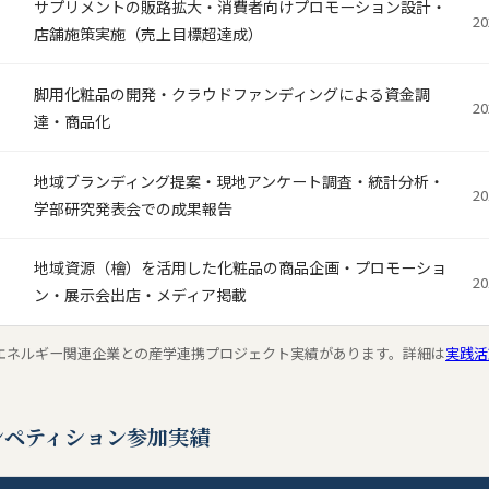
サプリメントの販路拡大・消費者向けプロモーション設計・
限
2
店舗施策実施（売上目標超達成）
！会議
第2回ワークショップ「銚子のお宝マップを作ろう」を開催しまし
脚用化粧品の開発・クラウドファンディングによる資金調
2
達・商品化
人諸上ゼミナールは非営利型一般社団法人要件を満たす登記変更を完了
地域ブランディング提案・現地アンケート調査・統計分析・
2
法人化についてのお知らせ】この度，諸上ゼミは発足20周年を記念して
学部研究発表会での成果報告
々な企業の方々，地域の方々に実践的に育てて頂いております。今後と
地域資源（檜）を活用した化粧品の商品企画・プロモーショ
2
ン・展示会出店・メディア掲載
！会議
第1回ワークショップ「銚子のいいところ探し」を開催しました
合同で銚子の地域の皆様と2日間にわたりまちあるきを行いました。
エネルギー関連企業との産学連携プロジェクト実績があります。詳細は
実践活
生選考に関する情報】一次募集の選考結果を応募者にお送りしました。今
ンペティション参加実績
生選考に関する情報】入ゼミ・ゼミ選考についての面接の情報を
ゼミ選考