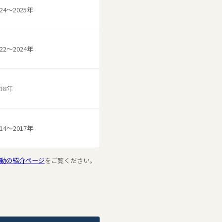
024〜2025年
た。
022〜2024年
しました。
018年
，一般社団法人化しました。
もどうぞよろしくお願い致し
014〜2017年
。諸上ゼミと埼玉大学木暮ゼ
動の紹介ページ
をご覧ください。
年度は二次募集を行いませ
ページ
で公開しました。