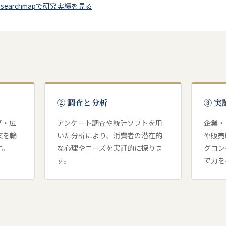
researchmapで研究実績を見る
賞論文にて、本ゼミ11期生の論文が
5本入賞しました。
賞論文にて、本ゼミ10期生の論文が
7本入選しました。
0周年記念会が行われました。
② 調査と分析
③ 
大学生マーケティングコンテストにて３位に入賞しました。
グ・広
アンケート調査や統計ソフトを用
企業・
文を輪
いた分析により、消費者の潜在的
や販売
大学生マーケティングコンテスト関東予選に出場しました。
す。
な心理やニーズを実証的に探りま
グコン
す。
で力を
ミでの活動が、東京新聞、日本経済新聞に掲載されました。
BER JACK pro UV」発表会の様子が
法政大学ホームページに取り上げ
賞論文にて、本ゼミ7期生の論文が9本入賞しました。