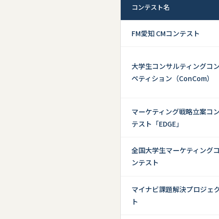
コンテスト名
【第18期
2024年3月31日
二次募集の
FM愛知 CMコンテスト
【第18期
2024年3月10日
大学生コンサルティングコ
ペティション（ConCom）
法政大学懸
2024年2月2日
広報誌「HOS
2024年1月11日
マーケティング戦略立案コ
テスト「EDGE」
第71回日
2023年11月18日
全国大学生マーケティング
【第17期
ンテスト
2023年3月10日
法政大学懸
マイナビ課題解決プロジェ
2023年2月5日
ト
【第16期
2022年3月13日