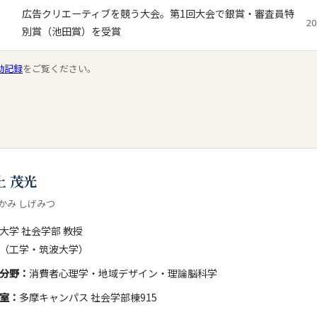
広告クリエーティブを競う大会。第1回大会で銀賞・審査員特
2
別賞（池田賞）を受賞
賞論文にて、本ゼミ14期生の論文が3本入賞しました。
動記録
をご覧ください。
題解決プロジェクト「セコム株式会社提供課題」にて、本ゼミ15期生の
生選考に関する情報】入ゼミ・ゼミ選考についての面接の情報をゼミ選考
賞論文にて、本ゼミ13期生の論文が6本入賞しました。
上 茂光
生選考に関する情報】ゼミ説明会の中止に伴い，ゼミ説明の動画を４月６
考えている方はゼミ選考ページから視聴してください。
かみ しげみつ
大学 社会学部 教授
生選考に関する情報】入ゼミ・ゼミ選考についての面接の情報をゼミ選考
（工学・筑波大学）
分野：
消費者心理学・地域デザイン・理論脳科学
賞論文にて、本ゼミ12期生の論文が6本入賞しました。
室：
多摩キャンパス 社会学部棟915
生選考に関する情報】入ゼミ・ゼミ選考についての面接の情報をゼミ選考